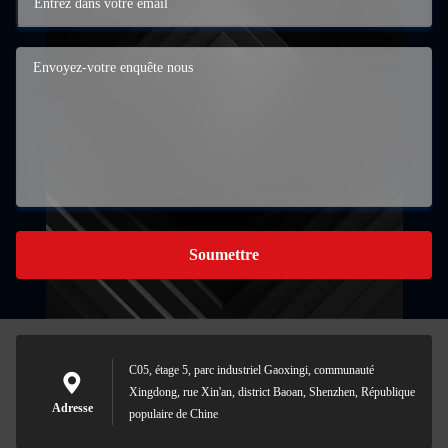
Soumettre
C05, étage 5, parc industriel Gaoxingi, communauté
Xingdong, rue Xin'an, district Baoan, Shenzhen, République
Adresse
populaire de Chine