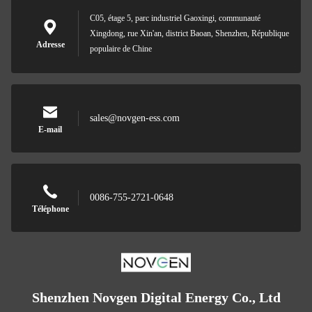
C05, étage 5, parc industriel Gaoxingi, communauté
Xingdong, rue Xin'an, district Baoan, Shenzhen, République
Adresse
populaire de Chine
sales@novgen-ess.com
E-mail
0086-755-2721-0648
Téléphone
Shenzhen Novgen Digital Energy Co., Ltd