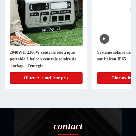
2048WH 2200W centrale électrique
Système solaire de st
portable à balcon centrale solaire de
sur balcon IP65
stockage d'énergie
Obtenez le meilleur prix
Obtenez le me
contact