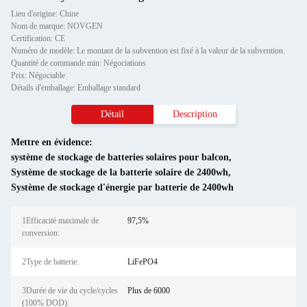
Lieu d'origine: Chine
Nom de marque: NOVGEN
Certification: CE
Numéro de modèle: Le montant de la subvention est fixé à la valeur de la subvention.
Quantité de commande min: Négociations
Prix: Négociable
Détails d'emballage: Emballage standard
Détail
Description
Mettre en évidence:
système de stockage de batteries solaires pour balcon
,
Système de stockage de la batterie solaire de 2400wh
,
Système de stockage d'énergie par batterie de 2400wh
1Efficacité maximale de
97,5%
conversion:
2Type de batterie:
LiFePO4
3Durée de vie du cycle/cycles
Plus de 6000
(100% DOD):