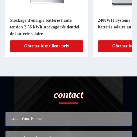
Stockage d'énergie batterie haute
2400WH Système de 
tension 2,56 kWh stockage résidentiel
batterie solaire au b
de batterie solaire
Obtenez le meilleur prix
Obtenez le me
contact