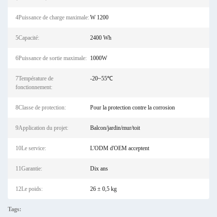
4Puissance de charge maximale:
W 1200
5Capacité:
2400 Wh
6Puissance de sortie maximale:
1000W
7Température de
-20~55℃
fonctionnement:
8Classe de protection:
Pour la protection contre la corrosion
9Application du projet:
Balcon/jardin/mur/toit
10Le service:
L'ODM d'OEM acceptent
11Garantie:
Dix ans
12Le poids:
26 ± 0,5 kg
Tags: