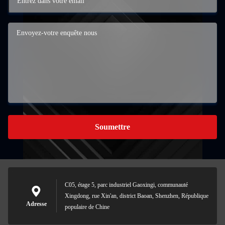
Soumettre
C05, étage 5, parc industriel Gaoxingi, communauté
Xingdong, rue Xin'an, district Baoan, Shenzhen, République
Adresse
populaire de Chine