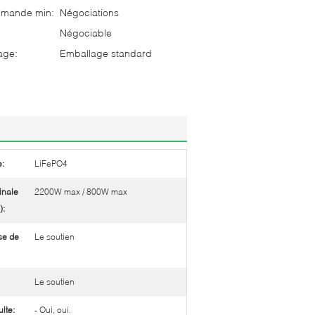
mmande min:
Négociations
Négociable
age:
Emballage standard
e:
LiFePO4
inale
2200W max / 800W max
):
se de
Le soutien
Le soutien
uite:
- Oui, oui.