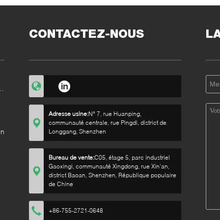
CONTACTEZ-NOUS
L
Adresse usine:
N° 7, rue Huanping,
communauté centrale, rue Pingdi, district de
on
Longgang, Shenzhen
Bureau de vente:
C05, étage 5, parc industriel
Gaoxingi, communauté Xingdong, rue Xin'an,
district Baoan, Shenzhen, République populaire
de Chine
+86-755-2721-0648