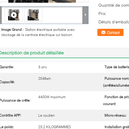
Quantité de co
Prix:
Détails d'emball
Image Grand :
Station électrique portable avec
Contact
stockage de la centrale électrique sur balcon
Description de produit détaillée
Garantie:
3 ans
Type de batteri
2048wh
Puissance nom
Capacité:
(arrêtée/allumée
4400W maximum
Fonction de pri
Puissance de crête:
courant:
Contrôle APP:
Le soutien
Micro-réseau:
Le poids:
23,2 KILOGRAMMES
Installation grat