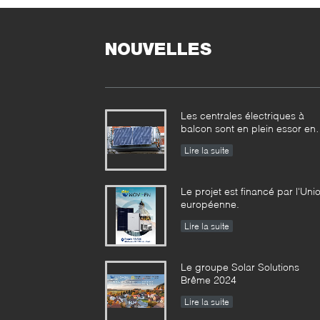
NOUVELLES
Les centrales électriques à
balcon sont en plein essor en
Allemagne 152.000
Lire la suite
immatriculations au premier
semestre
Le projet est financé par l'Uni
européenne.
Lire la suite
Le groupe Solar Solutions
Brême 2024
Lire la suite