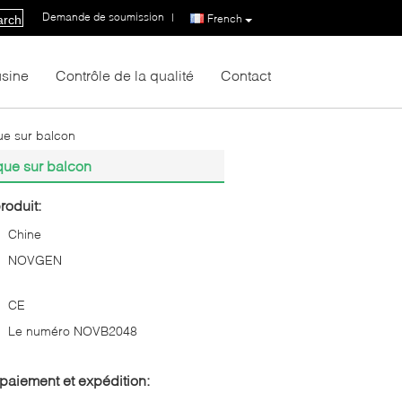
Demande de soumission
|
French
arch
usine
Contrôle de la qualité
Contact
que sur balcon
ique sur balcon
roduit:
Chine
NOVGEN
CE
Le numéro NOVB2048
paiement et expédition: