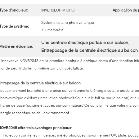
Type d'onduleur:
INVERSEUR MICRO
Application du p
Système solaire photovoltaïque
Type de système:
allumé/arrêté
Une centrale électrique portable sur balcon
,
Mettre en évidence:
Entreposage de la centrale électrique au balcon
'innovative NOVB2048 est la première centrale électrique dotée d'une fonction inte
onde peut installer lui-même sans un spécialiste.
ntreposage de la centrale électrique sur balcon
out simplement branché à une prise conventionnelle,L'énergie solaire produite pe
hotovoltaïque existant (installation photovoltaïque sur le toit ou sur le balcon) et 
harge de base (cuisine et autres consommateurs)Ce qui signifie que votre maison
nergie respectueuse de l'environnement.
OVB2048 offre trois avantages principaux
:
Protection contre les influences météorologiques (rayonnement UV, pluie, poussi