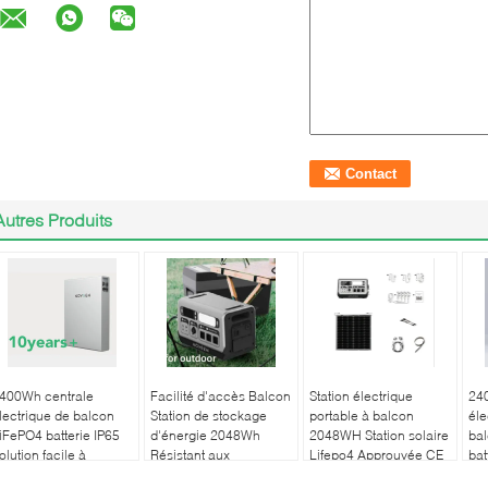
Autres Produits
400Wh centrale
Facilité d'accès Balcon
Station électrique
240
lectrique de balcon
Station de stockage
portable à balcon
éle
iFePO4 batterie IP65
d'énergie 2048Wh
2048WH Station solaire
bal
olution facile à
Résistant aux
Lifepo4 Approuvée CE
bat
nstaller
intempéries
fac