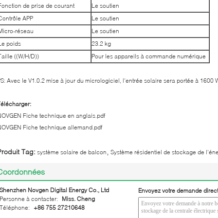
Fonction de prise de courant
Le soutien
Contrôle APP
Le soutien
Micro-réseau
Le soutien
Le poids
23.2 kg
Taille ((W/H/D))
Pour les appareils à commande numérique
S: Avec le V1.0.2 mise à jour du micrologiciel, l'entrée solaire sera portée à 1600 
élécharger:
OVGEN Fiche technique en anglais.pdf
NOVGEN Fiche technique allemand.pdf
,
Produit Tag:
système solaire de balcon
Système résidentiel de stockage de l'én
Coordonnées
Shenzhen Novgen Digital Energy Co., Ltd
Envoyez votre demande direc
Personne à contacter:
Miss. Cheng
Téléphone:
+86 755 27210648