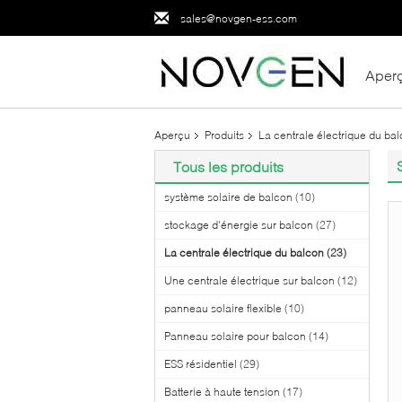
sales@novgen-ess.com
Aper
Aperçu
Produits
La centrale électrique du ba
Tous les produits
système solaire de balcon
(10)
stockage d'énergie sur balcon
(27)
La centrale électrique du balcon
(23)
Une centrale électrique sur balcon
(12)
panneau solaire flexible
(10)
Panneau solaire pour balcon
(14)
ESS résidentiel
(29)
Batterie à haute tension
(17)