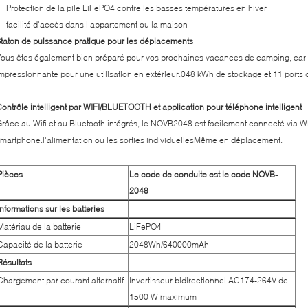
Protection de la pile LiFePO4 contre les basses températures en hiver
facilité d'accès dans l'appartement ou la maison
taton de puissance pratique pour les déplacements
ous êtes également bien préparé pour vos prochaines vacances de camping, car l
mpressionnante pour une utilisation en extérieur.048 kWh de stockage et 11 ports de
ontrôle intelligent par WIFI/BLUETOOTH et application pour téléphone intelligent
râce au Wifi et au Bluetooth intégrés, le NOVB2048 est facilement connecté via WL
martphone.l'alimentation ou les sorties individuellesMême en déplacement.
Pièces
Le code de conduite est le code NOVB-
2048
Informations sur les batteries
Matériau de la batterie
LiFePO4
Capacité de la batterie
2048Wh/640000mAh
Résultats
Chargement par courant alternatif
Invertisseur bidirectionnel AC174-264V de
1500 W maximum