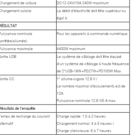
Chargement de voiture
DC12-24V/10A 240W maximum
Chargement solaire
Le débit d'électricité doit être supérieur ou
égal à:
RÉSULTAT
Puissance nominale
Pour les appareils à commande numérique
(arrêtée/allumée)
Puissance maximale
4400W maximum
Sortie USB
Le système de câblage doit être équipé
d'un système de câblage à haute fréquence
de 2*USB-18W+PD27W+PD100W Max.
Sortie CC
1* allume-cigare 12,8 V /
Le nombre maximal d'écoulements est de
12A.
Puissance nominale 12,8 V/5 A max.
Résultats de l'enquête
Temps de recharge du courant
Charge rapide: 1,5 à 2 heures
alternatif
Chargement normal: 4 à 5 heures /
Charge silencieuse: 6 à 7 heures