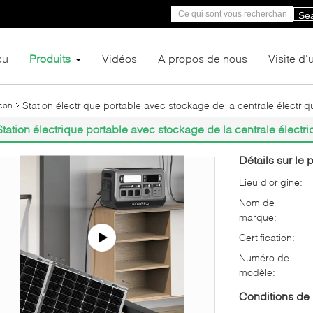
Se
çu
Produits
Vidéos
A propos de nous
Visite d'
Station électrique portable avec stockage de la centrale électri
lcon
Station électrique portable avec stockage de la centrale électr
Détails sur le p
Lieu d'origine:
Nom de
marque:
Certification:
Numéro de
modèle:
Conditions de 