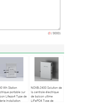
(
0
/ 3000)
0 Wh Station
NOVB-2400 Solution de
ctrique portable sur
la centrale électrique
con Lifepo4 Type de
de balcon ultime
terie Installation
LiFePO4 Type de
ile
batterie