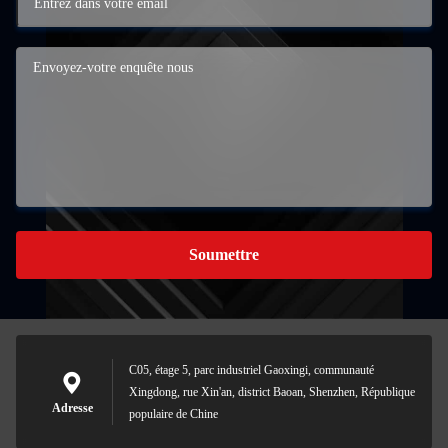
Soumettre
C05, étage 5, parc industriel Gaoxingi, communauté
Xingdong, rue Xin'an, district Baoan, Shenzhen, République
Adresse
populaire de Chine