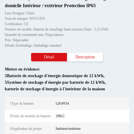
domicile Intérieur / extérieur Protection IP65
Lieu d'origine: Chine
Nom de marque: NOVGEN
Certification: CE
Numéro de modèle: Batterie de chauffage haute tension Altair - 5,12 kWh
Quantité de commande min: Négociations
Prix: Négociable
Détails d'emballage: Emballage standard
Détail
Description
Mettre en évidence:
5Batterie de stockage d'énergie domestique de 12 kWh
,
5Système de stockage d'énergie par batterie de 12 kWh
,
batterie de stockage d'énergie à l'intérieur de la maison
1Type de batterie:
LiFePO4
2Poids du module de batterie:
29KG
3Application du projet:
Intérieur/extérieur