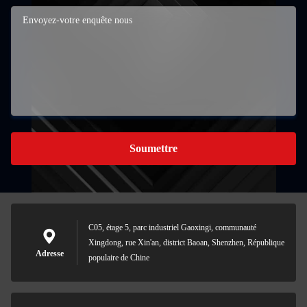
Soumettre
C05, étage 5, parc industriel Gaoxingi, communauté
Xingdong, rue Xin'an, district Baoan, Shenzhen, République
Adresse
populaire de Chine