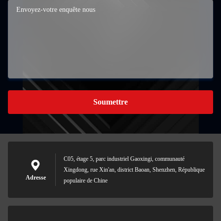
Soumettre
C05, étage 5, parc industriel Gaoxingi, communauté
Xingdong, rue Xin'an, district Baoan, Shenzhen, République
Adresse
populaire de Chine