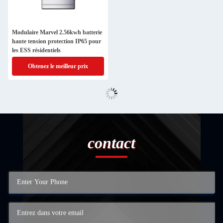
Modulaire Marvel 2.56kwh batterie
haute tension protection IP65 pour
les ESS résidentiels
Obtenez le meilleur prix
contact