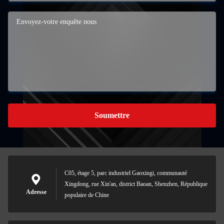
Soumettre
C05, étage 5, parc industriel Gaoxingi, communauté
Xingdong, rue Xin'an, district Baoan, Shenzhen, République
Adresse
populaire de Chine