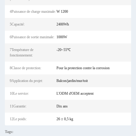
4Puissance de charge maximale:
W 1200
5Capacité:
2400Wh
6Puissance de sortie maximale:
1000W
7Température de
-20~55℃
fonctionnement:
8Classe de protection:
Pour la protection contre la corrosion
9Application du projet:
Balcon/jardin/mur/toit
10Le service:
L'ODM d'OEM acceptent
11Garantie:
Dix ans
12Le poids:
26 ± 0,5 kg
Tags: