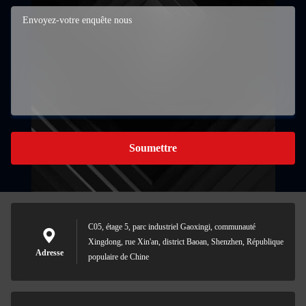
Soumettre
C05, étage 5, parc industriel Gaoxingi, communauté
Xingdong, rue Xin'an, district Baoan, Shenzhen, République
Adresse
populaire de Chine