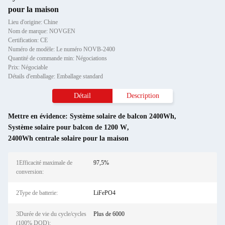
pour la maison
Lieu d'origine: Chine
Nom de marque: NOVGEN
Certification: CE
Numéro de modèle: Le numéro NOVB-2400
Quantité de commande min: Négociations
Prix: Négociable
Détails d'emballage: Emballage standard
Détail
Description
Mettre en évidence:
Système solaire de balcon 2400Wh
,
Système solaire pour balcon de 1200 W
,
2400Wh centrale solaire pour la maison
1Efficacité maximale de
97,5%
conversion:
2Type de batterie:
LiFePO4
3Durée de vie du cycle/cycles
Plus de 6000
(100% DOD):