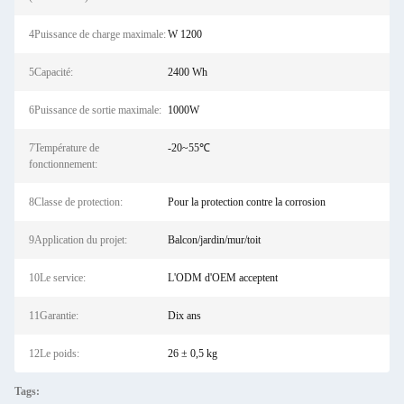
4Puissance de charge maximale:
W 1200
5Capacité:
2400 Wh
6Puissance de sortie maximale:
1000W
7Température de
-20~55℃
fonctionnement:
8Classe de protection:
Pour la protection contre la corrosion
9Application du projet:
Balcon/jardin/mur/toit
10Le service:
L'ODM d'OEM acceptent
11Garantie:
Dix ans
12Le poids:
26 ± 0,5 kg
Tags: