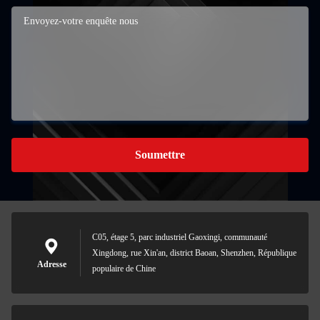
Soumettre
C05, étage 5, parc industriel Gaoxingi, communauté
Xingdong, rue Xin'an, district Baoan, Shenzhen, République
Adresse
populaire de Chine