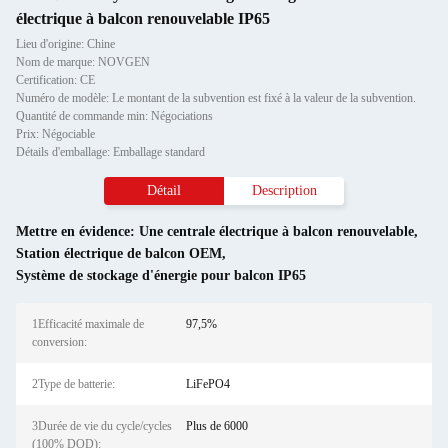
électrique à balcon renouvelable IP65
Lieu d'origine: Chine
Nom de marque: NOVGEN
Certification: CE
Numéro de modèle: Le montant de la subvention est fixé à la valeur de la subvention.
Quantité de commande min: Négociations
Prix: Négociable
Détails d'emballage: Emballage standard
Détail
Description
Mettre en évidence:
Une centrale électrique à balcon renouvelable
,
Station électrique de balcon OEM
,
Système de stockage d'énergie pour balcon IP65
1Efficacité maximale de
97,5%
conversion:
2Type de batterie:
LiFePO4
3Durée de vie du cycle/cycles
Plus de 6000
(100% DOD):