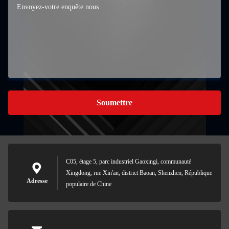
Soumettre
C05, étage 5, parc industriel Gaoxingi, communauté
Xingdong, rue Xin'an, district Baoan, Shenzhen, République
Adresse
populaire de Chine