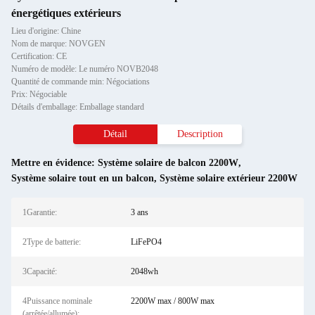
énergétiques extérieurs
Lieu d'origine: Chine
Nom de marque: NOVGEN
Certification: CE
Numéro de modèle: Le numéro NOVB2048
Quantité de commande min: Négociations
Prix: Négociable
Détails d'emballage: Emballage standard
Détail
Description
Mettre en évidence:
Système solaire de balcon 2200W
,
Système solaire tout en un balcon
,
Système solaire extérieur 2200W
1Garantie:
3 ans
2Type de batterie:
LiFePO4
3Capacité:
2048wh
4Puissance nominale
2200W max / 800W max
(arrêtée/allumée):