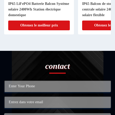
IP65 LiFePO4 Batterie Balcon Système
IP65 Balcon de stocka
solaire 2400Wh Station électrique
centrale solaire 24
domestique
solaire flexible
Obtenez le meilleur prix
Obtenez le me
contact