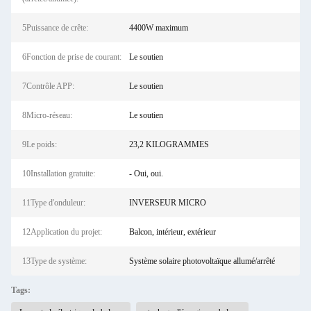
5Puissance de crête:
4400W maximum
6Fonction de prise de courant:
Le soutien
7Contrôle APP:
Le soutien
8Micro-réseau:
Le soutien
9Le poids:
23,2 KILOGRAMMES
10Installation gratuite:
- Oui, oui.
11Type d'onduleur:
INVERSEUR MICRO
12Application du projet:
Balcon, intérieur, extérieur
13Type de système:
Système solaire photovoltaïque allumé/arrêté
Tags: