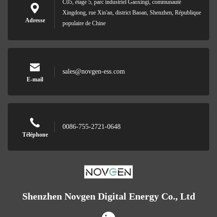
C05, étage 5, parc industriel Gaoxingi, communauté
Xingdong, rue Xin'an, district Baoan, Shenzhen, République
Adresse
populaire de Chine
sales@novgen-ess.com
E-mail
0086-755-2721-0648
Téléphone
Shenzhen Novgen Digital Energy Co., Ltd