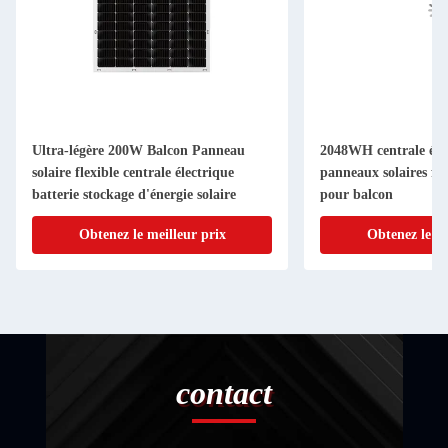
Ultra-légère 200W Balcon Panneau
2048WH centrale élec
solaire flexible centrale électrique
panneaux solaires fle
batterie stockage d'énergie solaire
pour balcon
Obtenez le meilleur prix
Obtenez le me
contact