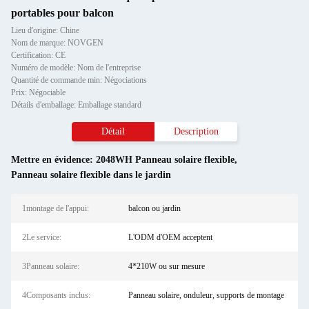
portables pour balcon
Lieu d'origine: Chine
Nom de marque: NOVGEN
Certification: CE
Numéro de modèle: Nom de l'entreprise
Quantité de commande min: Négociations
Prix: Négociable
Détails d'emballage: Emballage standard
Détail
Description
Mettre en évidence:
2048WH Panneau solaire flexible
,
Panneau solaire flexible dans le jardin
1montage de l'appui:
balcon ou jardin
2Le service:
L'ODM d'OEM acceptent
3Panneau solaire:
4*210W ou sur mesure
4Composants inclus:
Panneau solaire, onduleur, supports de montage